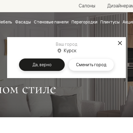
Салоны
Дизайнера
ебель
Фасады
Стеновые панели
Перегородки
Плинтусы
Акци
атные
ые
Ваш город
чные
Курск
Да, верно
Сменить город
ном стиле
ванные