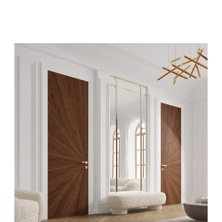
евая
ские
вание