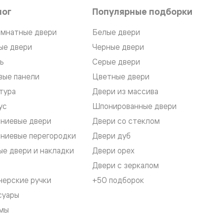
лог
Популярные подборки
мнатные двери
Белые двери
ые двери
Черные двери
ь
Серые двери
вые панели
Цветные двери
тура
Двери из массива
ус
Шпонированные двери
ниевые двери
Двери со стеклом
ниевые перегородки
Двери дуб
е двери и накладки
Двери орех
Двери с зеркалом
нерские ручки
+50 подборок
суары
мы