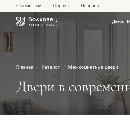
О компании
Сервис
Полезно
Двери
М
Межкомн
двери
Доступн
и практи
Фридом
Центро
Галант
Нео
Главная
Каталог
Межкомнатные двери
Планум
Секрето
Двери в современ
-
скрытые
двери
Фрезеро
двери
в
эмали
Прайм
Маскот
Эссе