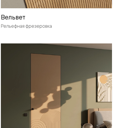
Вельвет
Рельефная фрезеровка