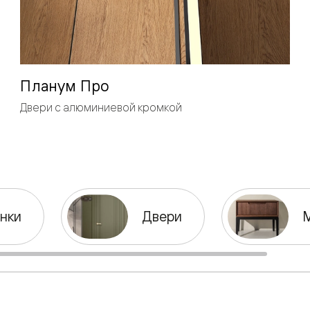
одки
ика
Планум Про
Двери с алюминиевой кромкой
нки
Двери