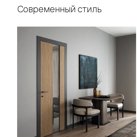
Рокка
Современный стиль
Фрэйм
Альба
Дюна
Париж
Нео
Классик
Линия
Гладкие
и
скрытые
Планум
Про —
алюмини
кромка
Планум
Секрето
-
скрытые
двери
Дизайнер
Селект —
фрезеро
по
шпону