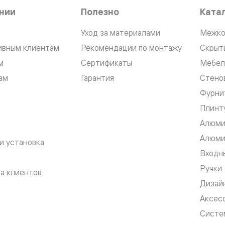
нии
Полезно
Ката
Уход за материалами
Межко
ивным клиентам
Рекомендации по монтажу
Скрыт
м
Сертификаты
Мебел
нный
ам
Гарантия
Стено
Фурни
Плинт
Алюми
Алюми
и установка
Входны
Ручки
а клиентов
м
ые
Дизай
Аксес
Систе