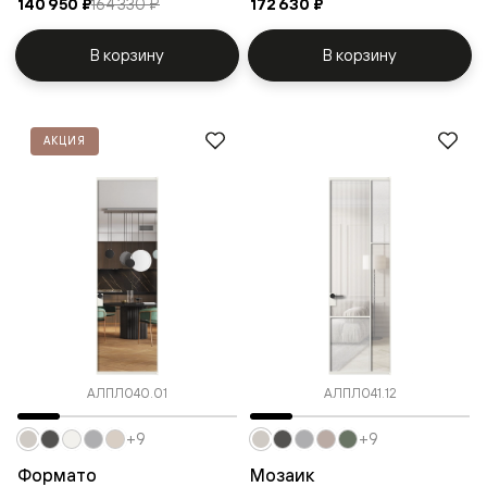
140 950 ₽
164 330 ₽
172 630 ₽
В корзину
В корзину
АКЦИЯ
АЛПЛ040.01
АЛПЛ041.12
+9
+9
Формато
Мозаик