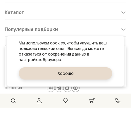
Каталог
Популярные подборки
Мы используем 
cookies
, чтобы улучшить ваш 
Клиентский центр:
8 800 511 30 95
пользовательский опыт. Вы всегда можете 
Ваш город
отказаться от сохранения данных в 
Почта по общим вопросам:
Курск
8800@volhovez.natm.ru
Да, верно
Хорошо
Сменить город
Двери
Обратный звонок
и интерьерные
решения
Сайт не является публичной офертой
Правовая информация
© 2026 Волховец